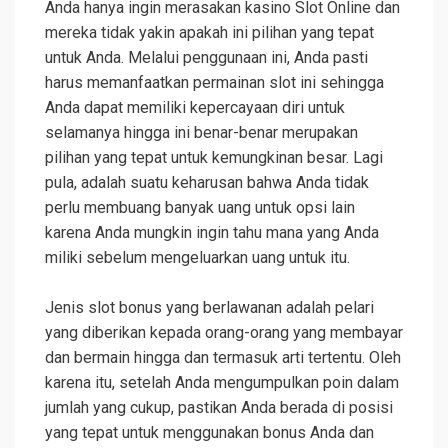
Anda hanya ingin merasakan kasino Slot Online dan
mereka tidak yakin apakah ini pilihan yang tepat
untuk Anda. Melalui penggunaan ini, Anda pasti
harus memanfaatkan permainan slot ini sehingga
Anda dapat memiliki kepercayaan diri untuk
selamanya hingga ini benar-benar merupakan
pilihan yang tepat untuk kemungkinan besar. Lagi
pula, adalah suatu keharusan bahwa Anda tidak
perlu membuang banyak uang untuk opsi lain
karena Anda mungkin ingin tahu mana yang Anda
miliki sebelum mengeluarkan uang untuk itu.
Jenis slot bonus yang berlawanan adalah pelari
yang diberikan kepada orang-orang yang membayar
dan bermain hingga dan termasuk arti tertentu. Oleh
karena itu, setelah Anda mengumpulkan poin dalam
jumlah yang cukup, pastikan Anda berada di posisi
yang tepat untuk menggunakan bonus Anda dan