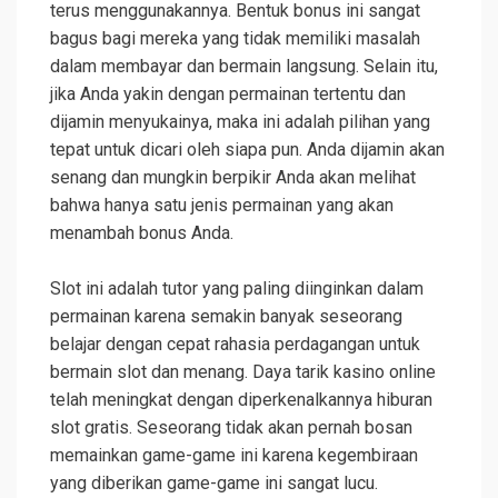
terus menggunakannya. Bentuk bonus ini sangat
bagus bagi mereka yang tidak memiliki masalah
dalam membayar dan bermain langsung. Selain itu,
jika Anda yakin dengan permainan tertentu dan
dijamin menyukainya, maka ini adalah pilihan yang
tepat untuk dicari oleh siapa pun. Anda dijamin akan
senang dan mungkin berpikir Anda akan melihat
bahwa hanya satu jenis permainan yang akan
menambah bonus Anda.
Slot ini adalah tutor yang paling diinginkan dalam
permainan karena semakin banyak seseorang
belajar dengan cepat rahasia perdagangan untuk
bermain slot dan menang. Daya tarik kasino online
telah meningkat dengan diperkenalkannya hiburan
slot gratis. Seseorang tidak akan pernah bosan
memainkan game-game ini karena kegembiraan
yang diberikan game-game ini sangat lucu.