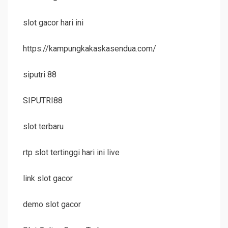
slot gacor hari ini
https://kampungkakaskasendua.com/
siputri 88
SIPUTRI88
slot terbaru
rtp slot tertinggi hari ini live
link slot gacor
demo slot gacor