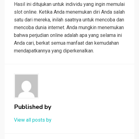
Hasil ini ditujukan untuk individu yang ingin memulai
slot online. Ketika Anda menemukan diri Anda salah
satu dari mereka, inilah saatnya untuk mencoba dan
mencoba dunia internet. Anda mungkin menemukan
bahwa perjudian online adalah apa yang selama ini
Anda cari, berkat semua manfaat dan kemudahan
mendapatkannya yang diperkenalkan.
Published by
View all posts by