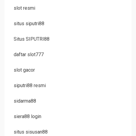
slot resmi
situs siputri88
Situs SIPUTRI88
daftar slot777
slot gacor
siputri88 resmi
sidarma88
siera88 login
situs sisusan88