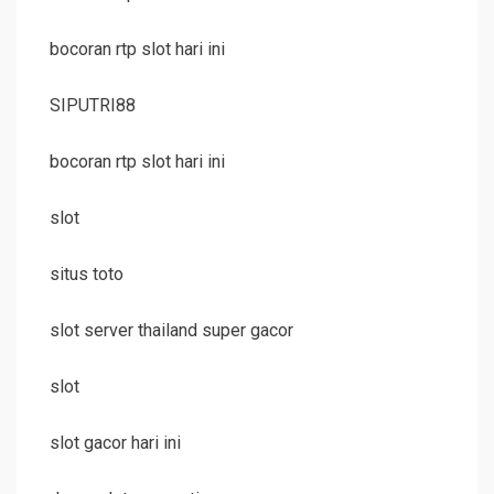
bocoran rtp slot hari ini
SIPUTRI88
bocoran rtp slot hari ini
slot
situs toto
slot server thailand super gacor
slot
slot gacor hari ini